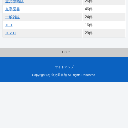
金光教雑誌
26件
点字図書
46件
一般雑誌
24件
ＣＤ
16件
ＤＶＤ
29件
ＴＯＰ
サイトマップ
Copyright (c) 金光図書館 All Rights Reserved.