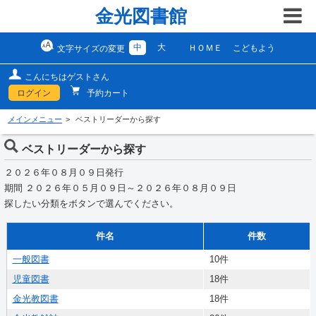
金光図書館
中
大
ＨＯＭＥ
こどもよう
文字サイズの変更
こんにちはゲストさん
ログイン
予約カート
メインメニュー
ベストリーダーから探す
ベストリーダーから探す
２０２６年０８月０９日発行
期間 ２０２６年０５月０９日～２０２６年０８月０９日
探したい分類をボタンで選んでください。
件名
件数
一般図書
10件
児童図書
18件
金光教図書
18件